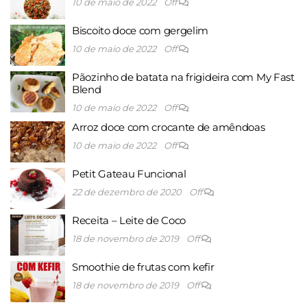
10 de maio de 2022
Off
Biscoito doce com gergelim
10 de maio de 2022
Off
Pãozinho de batata na frigideira com My Fast
Blend
10 de maio de 2022
Off
Arroz doce com crocante de amêndoas
10 de maio de 2022
Off
Petit Gateau Funcional
22 de dezembro de 2020
Off
Receita – Leite de Coco
18 de novembro de 2019
Off
Smoothie de frutas com kefir
18 de novembro de 2019
Off