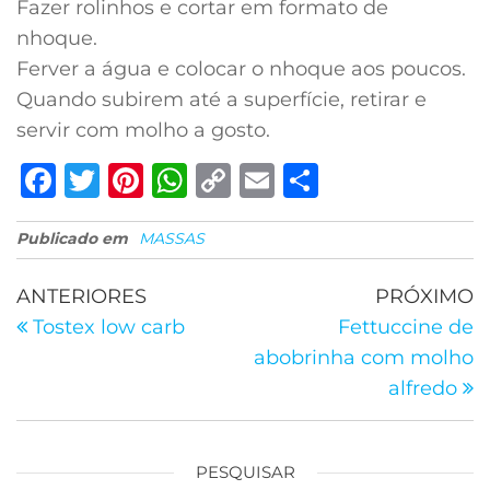
Fazer rolinhos e cortar em formato de
nhoque.
Ferver a água e colocar o nhoque aos poucos.
Quando subirem até a superfície, retirar e
servir com molho a gosto.
F
T
Pi
W
C
E
C
a
w
n
h
o
m
o
Publicado em
c
it
MASSAS
te
at
p
ai
m
e
te
re
s
y
l
p
ANTERIORES
PRÓXIMO
b
r
st
A
Li
ar
Tostex low carb
Fettuccine de
o
p
n
til
abobrinha com molho
o
p
k
h
alfredo
k
ar
PESQUISAR