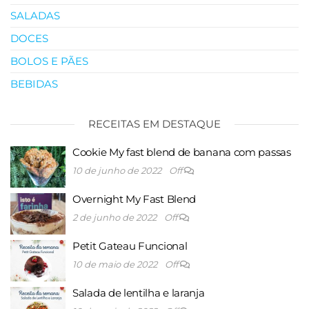
SALADAS
DOCES
BOLOS E PÃES
BEBIDAS
RECEITAS EM DESTAQUE
Cookie My fast blend de banana com passas
10 de junho de 2022
Off
Overnight My Fast Blend
2 de junho de 2022
Off
Petit Gateau Funcional
10 de maio de 2022
Off
Salada de lentilha e laranja